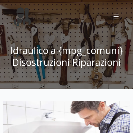
Idraulico a {mpg_comuni}
Disostruzioni Riparazioni