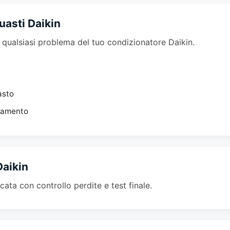
uasti Daikin
u qualsiasi problema del tuo condizionatore Daikin.
asto
damento
Daikin
icata con controllo perdite e test finale.