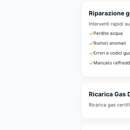
Riparazione g
Interventi rapidi s
✓
Perdite acqua
✓
Rumori anomali
✓
Errori e codici gu
✓
Mancato raffred
Ricarica Gas 
Ricarica gas certif