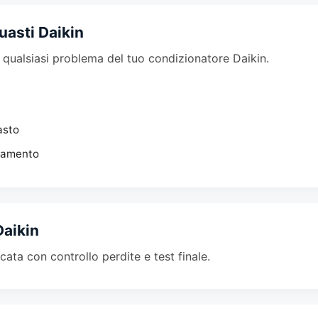
uasti Daikin
u qualsiasi problema del tuo condizionatore Daikin.
asto
damento
Daikin
icata con controllo perdite e test finale.