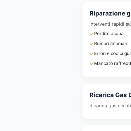
Riparazione g
Interventi rapidi s
✓
Perdite acqua
✓
Rumori anomali
✓
Errori e codici gu
✓
Mancato raffred
Ricarica Gas 
Ricarica gas certif