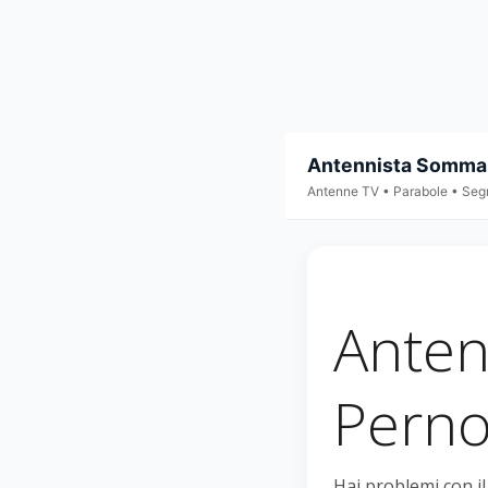
Antennista Sommar
Antenne TV • Parabole • Seg
Anten
Pern
Hai problemi con i