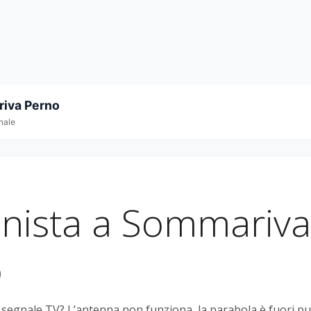
iva Perno
nale
nista a Sommariva
o
l segnale TV? L’antenna non funziona, la parabola è fuori p