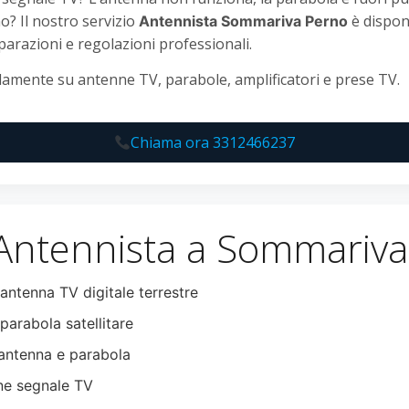
o? Il nostro servizio
è disponi
Antennista Sommariva Perno
iparazioni e regolazioni professionali.
amente su antenne TV, parabole, amplificatori e prese TV.
Chiama ora 3312466237
 Antennista a Sommariv
 antenna TV digitale terrestre
parabola satellitare
ntenna e parabola
ne segnale TV