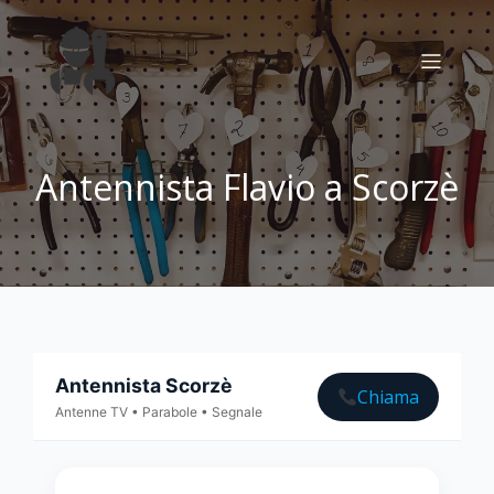
Antennista Flavio a Scorzè
Antennista Scorzè
Chiama
Antenne TV • Parabole • Segnale