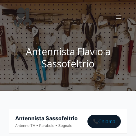
Antennista Flavio a
Sassofeltrio
Antennista Sassofeltrio
Chiama
Antenne TV • Parabole • Segnale