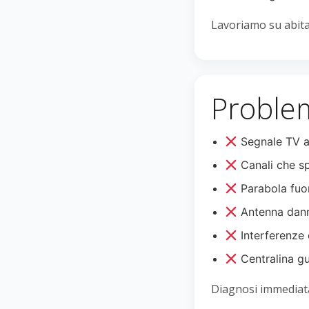
Lavoriamo su abitaz
Problem
Segnale TV a
Canali che s
Parabola fuo
Antenna dann
Interferenze 
Centralina g
Diagnosi immediata