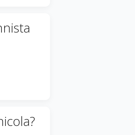
nnista
icola?