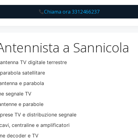
Chiama ora 3312466237
 Antennista a Sannicola
 antenna TV digitale terrestre
parabola satellitare
ntenna e parabola
ne segnale TV
antenne e parabole
 prese TV e distribuzione segnale
cavi, centraline e amplificatori
ne decoder e TV