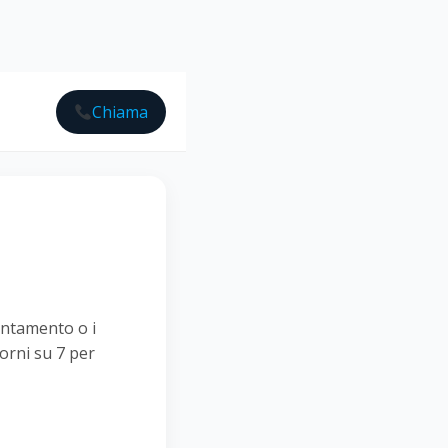
Chiama
untamento o i
iorni su 7 per