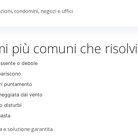
ioni, condomini, negozi e uffici.
i più comuni che risol
ssente o debole
pariscono
ri puntamento
eggiata dal vento
o disturbi
uasta
 e soluzione garantita.