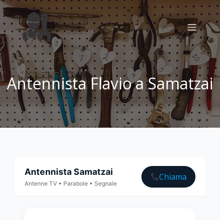
Antennista Flavio a Samatzai
Antennista Samatzai
Chiama
Antenne TV • Parabole • Segnale