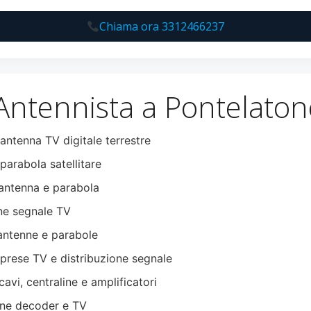
Chiama ora 3312466237
 Antennista a Pontelaton
 antenna TV digitale terrestre
parabola satellitare
ntenna e parabola
ne segnale TV
antenne e parabole
 prese TV e distribuzione segnale
cavi, centraline e amplificatori
ne decoder e TV