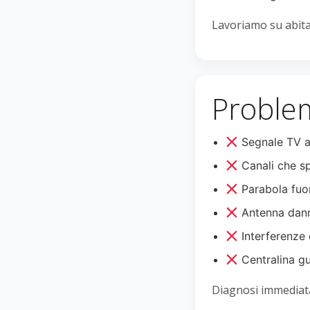
Lavoriamo su abitaz
Problem
Segnale TV a
Canali che s
Parabola fuo
Antenna dann
Interferenze 
Centralina g
Diagnosi immediata