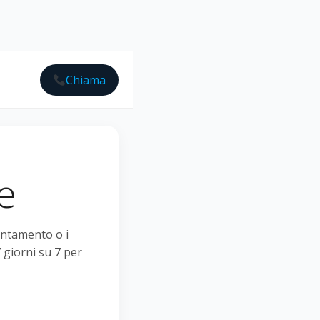
Chiama
e
untamento o i
 giorni su 7 per