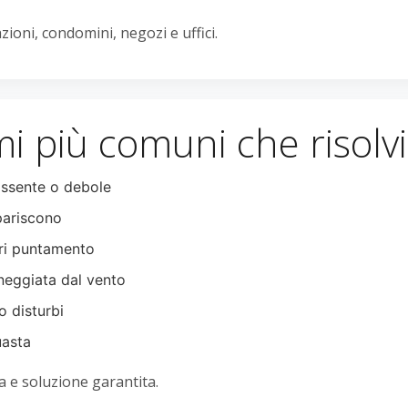
ioni, condomini, negozi e uffici.
i più comuni che risol
ssente o debole
pariscono
ri puntamento
eggiata dal vento
o disturbi
uasta
 e soluzione garantita.