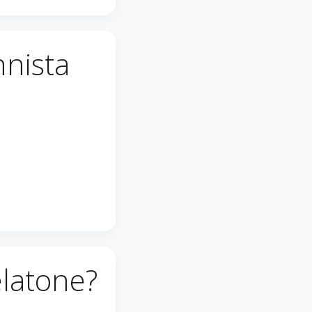
nnista
elatone?