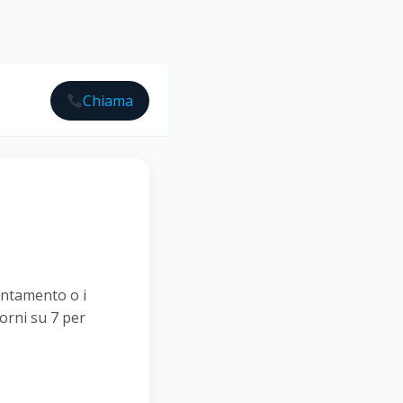
Chiama
untamento o i
iorni su 7 per