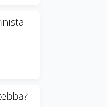
nnista
tebba?