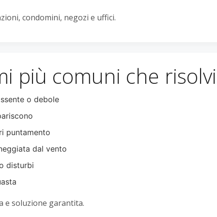
ioni, condomini, negozi e uffici.
i più comuni che risol
ssente o debole
pariscono
ri puntamento
eggiata dal vento
o disturbi
uasta
 e soluzione garantita.