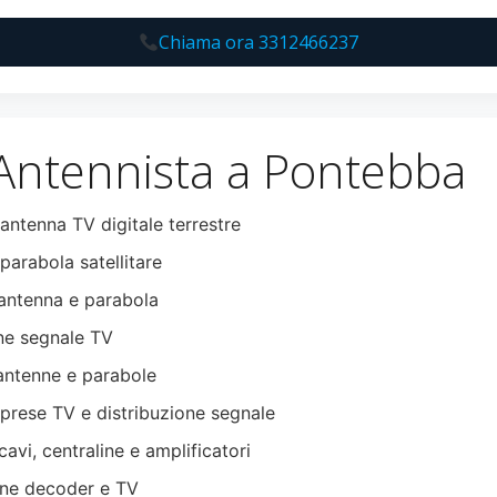
Chiama ora 3312466237
 Antennista a Pontebba
 antenna TV digitale terrestre
parabola satellitare
ntenna e parabola
ne segnale TV
antenne e parabole
 prese TV e distribuzione segnale
cavi, centraline e amplificatori
ne decoder e TV