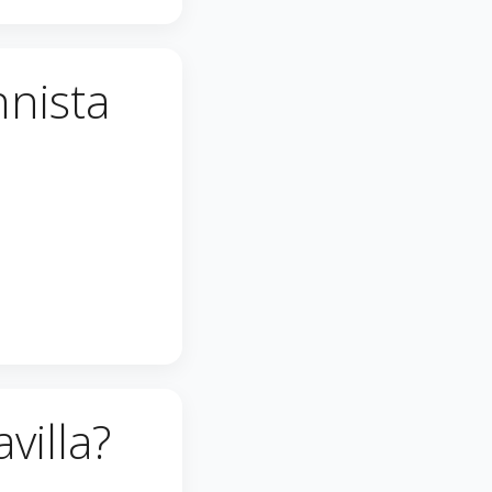
nnista
villa?