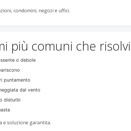
ioni, condomini, negozi e uffici.
i più comuni che risol
ssente o debole
pariscono
ri puntamento
eggiata dal vento
o disturbi
uasta
 e soluzione garantita.