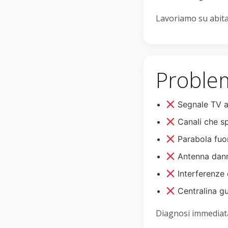
Lavoriamo su abitaz
Problem
Segnale TV a
Canali che s
Parabola fuo
Antenna dann
Interferenze 
Centralina g
Diagnosi immediata